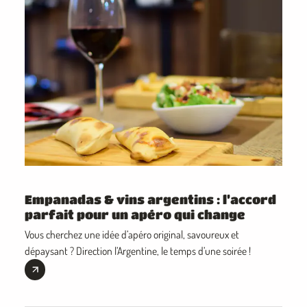
Tou
Empanadas & vins argentins : l’accord
d’A
parfait pour un apéro qui change
foi
Vous cherchez une idée d’apéro original, savoureux et
Quand 
dépaysant ? Direction l’Argentine, le temps d’une soirée !
grand
met t