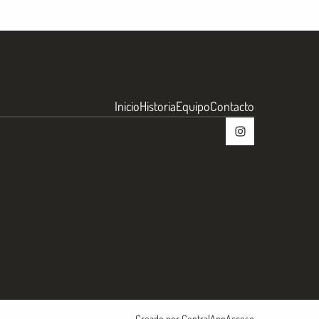
Inicio
Historia
Equipo
Contacto
Creado por CentralApp
Acceso