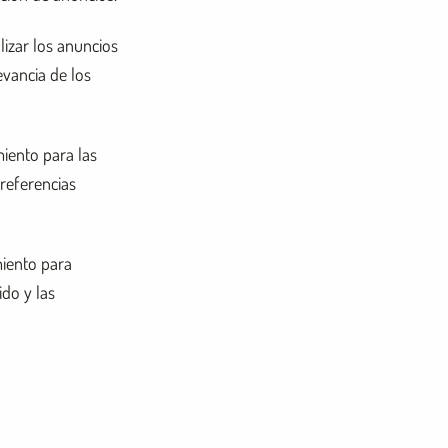
izar los anuncios
evancia de los
miento para las
preferencias
miento para
do y las