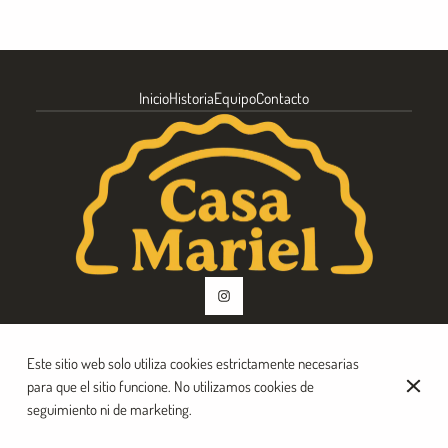
Inicio
Historia
Equipo
Contacto
Este sitio web solo utiliza cookies estrictamente necesarias
© Casa Mariel 2026
para que el sitio funcione. No utilizamos cookies de
Aviso legal
Protección de Datos
Configuración de cookies
seguimiento ni de marketing.
Creado por CentralApp
Acceso