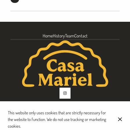
Home
History
Team
Contact
This website only uses cookies that are strictly necessary for
© Casa Mariel 2026
the website to function. We do not use tracking or marketing
Legal Notice
Data privacy
Cookies settings
cookies.