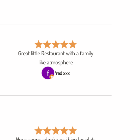
Great little Restaurant with a family
like atmosphere
fred xxx
Nous avons adoré aussi bien les plats