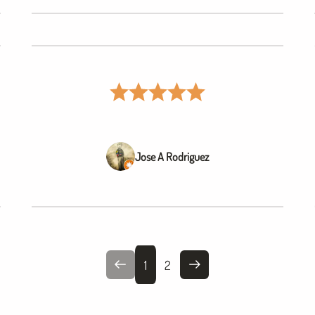
Jose A Rodriguez
1
2