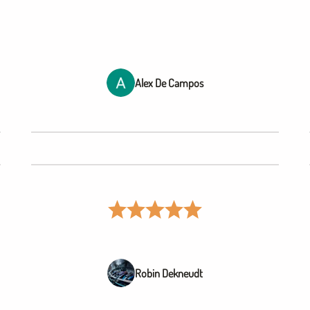
Alex De Campos
Robin Dekneudt