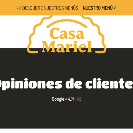
🥟
DESCUBRE NUESTROS MENÚS
NUESTRO MENÚ
piniones de client
Google
4.7
(
1.1k
)
★