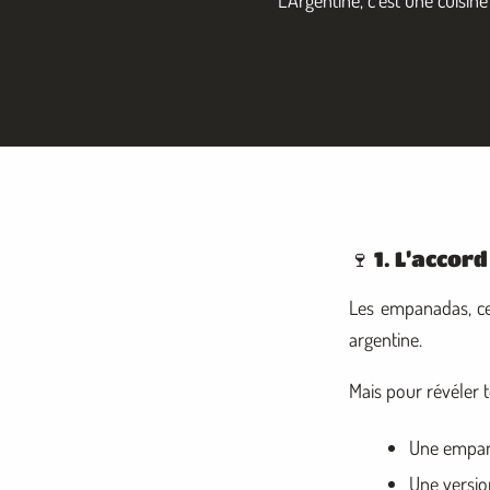
🍷 1. L’acco
Les empanadas, ce
argentine.
Mais pour révéler to
Une empan
Une versio