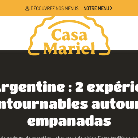
🥟 DÉCOUVREZ NOS MENUS
NOTRE MENU
Argentine : 2 expér
ntournables autou
empanadas
 de partage, de caractère… et surtout de plaisir. Entre traditions, p