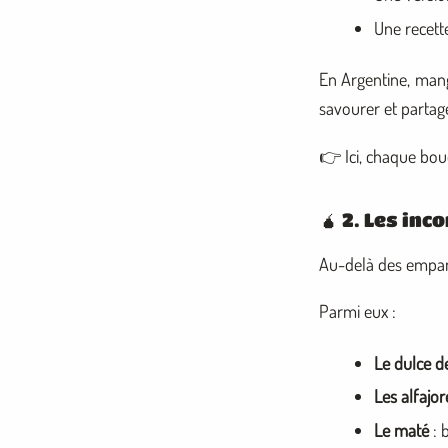
Une recett
En Argentine, man
savourer et partage
👉 Ici, chaque bo
🧉 2. Les in
Au-delà des empana
Parmi eux :
Le dulce d
Les alfajor
Le maté
: 