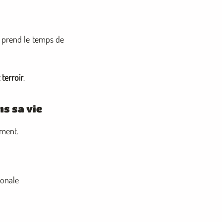
 prend le temps de
 terroir
.
ns sa vie
ument.
ionale