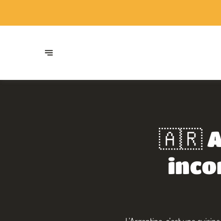
🇦🇷 
inco
L’Argentine, c’est une cuisine