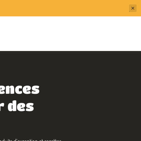
iences
r des
roduits d’exception et recettes