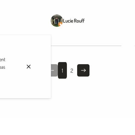
Lucie Rouff
ent
pas
1
2