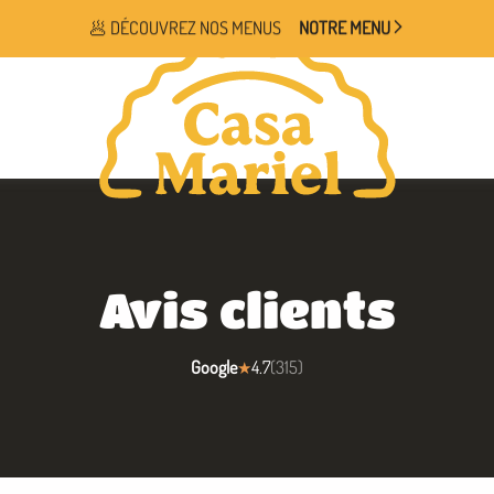
🥟 DÉCOUVREZ NOS MENUS
NOTRE MENU
Avis clients
Google
4.7
(
315
)
★